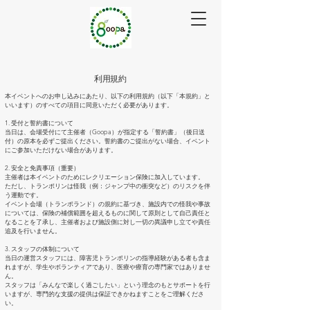
利用規約
本イベントへのお申し込みにあたり、以下の利用規約（以下「本規約」と
いいます）のすべての項目に同意いただく必要があります。
1. 受付と誓約書について
当日は、会場受付にて主催者（Goopa）が指定する「誓約書」（後日送
付）の原本を必ずご提出ください。誓約書のご提出がない場合、イベント
にご参加いただけない場合があります。
2. 安全と免責事項（重要）
主催者は本イベントのためにレクリエーション保険に加入しています。
ただし、トランポリンは怪我（例：ジャンプ中の衝突など）のリスクを伴
う運動です。
イベント会場（トランポランド）の規約に基づき、施設内での怪我や事故
については、保険の補償範囲を超えるものに関して原則として自己責任と
なることを了承し、主催者および施設側に対し一切の異議申し立てや責任
追及を行いません。
3. スタッフの体制について
当日の運営スタッフには、障害児トランポリンの指導経験がある者も含ま
れますが、学生やボランティアであり、医療や療育の専門家ではありませ
ん。
スタッフは「みんなで楽しく過ごしたい」という理念のもとサポートを行
いますが、専門的な支援の提供は保証できかねますことをご理解くださ
い。