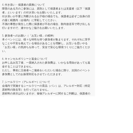
4. 付き添い・保護者の責務について
障害のある方のご参加には、原則として保護者または支援者（以下「保護
者」といいます）の付き添いをお願いいたします。
付き添いが不要と判断されるお子様の場合でも、保護者は必ずご自身の目
の届く範囲内（会場内）に常駐してください。
不測の事態が発生した際に保護者が不在の場合、館内放送等で呼び出しを
行いますので、速やかなご協力をお願いいたします。
5. 参加者へのお願い（「お互い様」の精神）
本イベントには、様々な特性を持つ参加者が集まります。それぞれに苦手
なことや不安を抱えている場合があることを理解し、お互いを思いやる
「お互い様」の気持ちを持って、安全で安心な環境づくりにご協力くださ
い。
6. キャンセルポリシーと返金について
お申し込み完了後、一度納入された参加費は、いかなる理由があっても返
金することはできません。
ただし、事前に主催者へご連絡をいただいた場合に限り、次回のイベント
参加費としてのお振替対応をさせていただきます。
7. シールラリー（アレルギー）について
会場内で実施するシールラリーの景品（パン）は、アレルギー対応（特定
原材料の除去等）を行っておりません。
原材料の表示は行いますが、食物アレルギーに関するご判断は、保護者の
責任において行ってください。
GOOPA
info@goopa-goopa.com