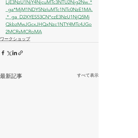
LjE3NzU1NjY4NjcuMTc3NTU2Njg2Nw..*
_ga*MjM1NDY5NzIuMTc1NTc0NzE1MA.
.*_ga_D2XYES53CN*czE3NzU1NjQ5Mj
QkbzMwJGcxJHQxNzc1NTY4MTc4JGo
2MCRsMCRoMA
ワークショップ
すべて表示
最新記事