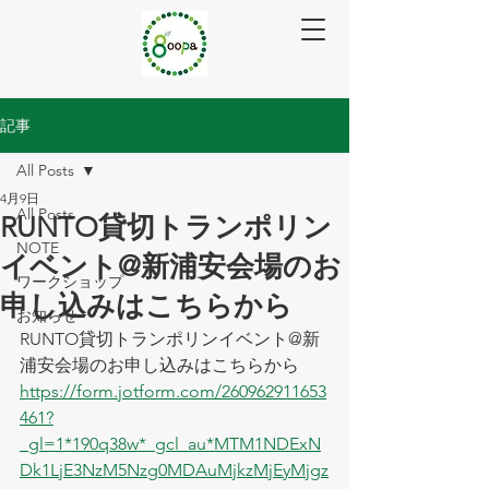
記事
All Posts
4月9日
All Posts
RUNTO貸切トランポリン
NOTE
イベント@新浦安会場のお
ワークショップ
申し込みはこちらから
お知らせ
RUNTO貸切トランポリンイベント@新
浦安会場のお申し込みはこちらから
https://form.jotform.com/260962911653
461?
_gl=1*190q38w*_gcl_au*MTM1NDExN
Dk1LjE3NzM5Nzg0MDAuMjkzMjEyMjgz